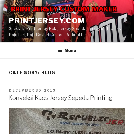
Skip
to
content
PRINTJERSEY.COM
Spesialis Print Jersey Bola, Jersey Sepeda, Jersey Motocross,
Baju Lari, Baju Basket Custom Berkualitas
Menu
CATEGORY:
BLOG
POSTED
DECEMBER 30, 2019
ON
Konveksi Kaos Jersey Sepeda Printing