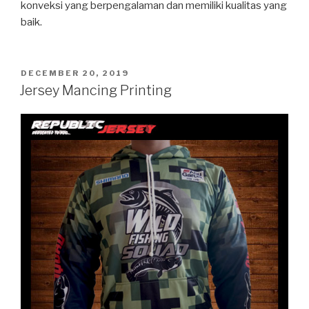
konveksi yang berpengalaman dan memiliki kualitas yang
baik.
POSTED
DECEMBER 20, 2019
ON
Jersey Mancing Printing