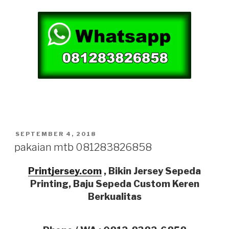
POSTED
SEPTEMBER 4, 2018
ON
pakaian mtb 081283826858
Printjersey.com
, Bikin Jersey Sepeda
Printing, Baju Sepeda Custom
Keren
Berkualitas