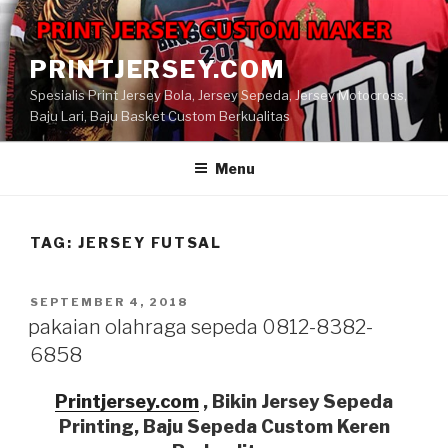
Skip
to
content
PRINTJERSEY.COM
Spesialis Print Jersey Bola, Jersey Sepeda, Jersey Motocross,
Baju Lari, Baju Basket Custom Berkualitas
Menu
TAG:
JERSEY FUTSAL
POSTED
SEPTEMBER 4, 2018
ON
pakaian olahraga sepeda 0812-8382-
6858
Printjersey.com
, Bikin Jersey Sepeda
Printing, Baju Sepeda Custom
Keren