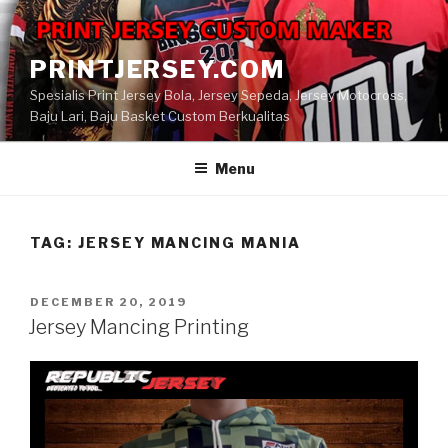
Skip
to
content
PRINTJERSEY.COM
Spesialis Print Jersey Bola, Jersey Sepeda, Jersey Motocross,
Baju Lari, Baju Basket Custom Berkualitas
Menu
TAG:
JERSEY MANCING MANIA
POSTED
DECEMBER 20, 2019
ON
Jersey Mancing Printing