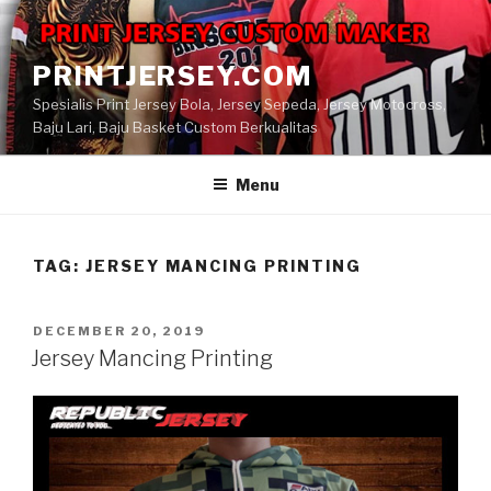
Skip
to
content
PRINTJERSEY.COM
Spesialis Print Jersey Bola, Jersey Sepeda, Jersey Motocross,
Baju Lari, Baju Basket Custom Berkualitas
Menu
TAG:
JERSEY MANCING PRINTING
POSTED
DECEMBER 20, 2019
ON
Jersey Mancing Printing