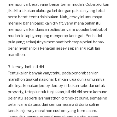
mempunyai berat yang benar-benar mudah. Coba pikirkan
jika kita lakukan olahraga lari dengan pakaian yang tebal
serta berat, tentu risih bukan. Nah, jersey ini umumnya
memiliki bahan basic kain dry fit, yang mana bahan itu
mempunyai kandungan poliester yang populer berbobot
mudah tetapi gampang menyerap keringat. Perihal ini
pula yang selanjutnya membuat beberapa pelari benar-
benar nyaman bila kenakan jersey sepanjang ikuti lari
marathon.
3. Jersey Jadi Jati diri
Tentu kalian banyak yang tahu, pada perlombaan lari
marathon tingkat nasional, bahkan juga dunia umumnya
atletnya kenakan jersey. Jersey ini bukan sekedar untuk
property, tetapi untuk tunjukkan jati diri diri serta komune
pelari itu. seperti lari marathon di tingkat dunia, semasing
pelari yang datang dari semua negara di dunia saling
kenakan jersey marathon custom yang bermacam.
Jersey itu umumnya berisi nama komune atau nama