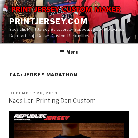
Skip
to
content
PRINTJERSEY.COM
Spesialis Print Jersey Bola, Jersey Sepeda, Jersey Motocross,
Baju Lari, Baju Basket Custom Berkualitas
Menu
TAG:
JERSEY MARATHON
POSTED
DECEMBER 28, 2019
ON
Kaos Lari Printing Dan Custom