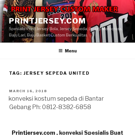
Skip
to
content
PRINTJERSEY.COM
Spesialis Print Jersey Bola, Jersey Sepeda, Jersey Motocross,
Baju Lari, Baju Basket Custom Berkualitas
Menu
TAG:
JERSEY SEPEDA UNITED
POSTED
MARCH 16, 2018
ON
konveksi kostum sepeda di Bantar
Gebang Ph: 0812-8382-6858
Printjersey.com
, konveksi Spesialis Buat