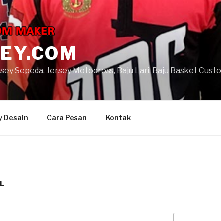
SEY.COM
ersey Sepeda, Jersey Motocross, Baju Lari, Baju Basket Cust
y Desain
Cara Pesan
Kontak
L
Search