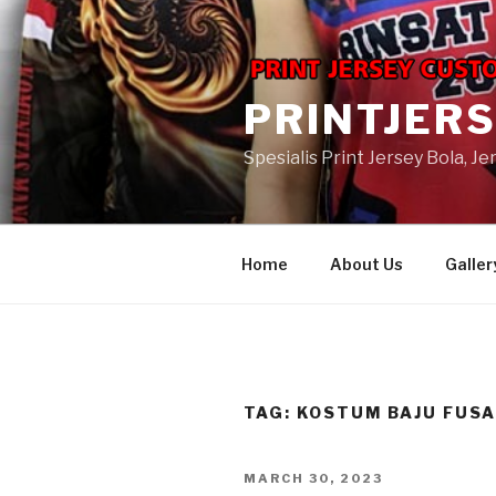
Skip
to
content
PRINTJER
Spesialis Print Jersey Bola, J
Home
About Us
Galler
TAG:
KOSTUM BAJU FUSA
POSTED
MARCH 30, 2023
ON