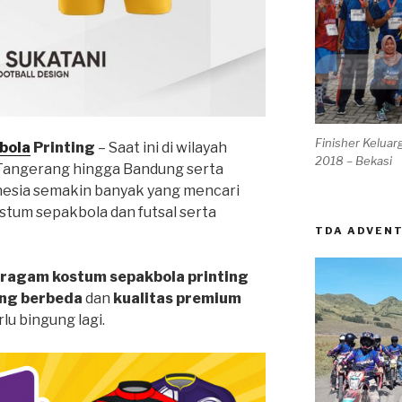
Finisher Keluar
bol
a
Printing
– Saat ini di wilayah
2018 – Bekasi
Tangerang hingga Bandung serta
onesia semakin banyak yang mencari
stum sepakbola dan futsal serta
TDA ADVEN
eragam kostum sepakbola printing
ang berbeda
dan
kualitas premium
lu bingung lagi.