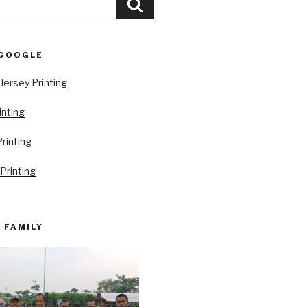
Search
 GOOGLE
Jersey Printing
inting
rinting
Printing
 FAMILY