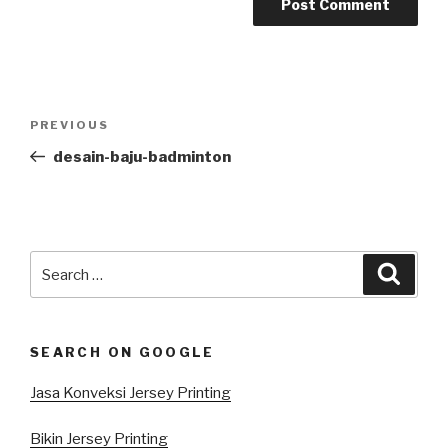
Post
Previous
PREVIOUS
navigation
Post
desain-baju-badminton
Search
Searc
for:
SEARCH ON GOOGLE
Jasa Konveksi Jersey Printing
Bikin Jersey Printing