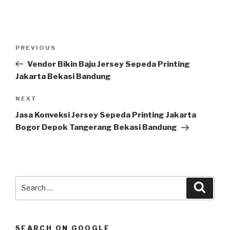
Post
Previous
PREVIOUS
navigation
Post
Vendor Bikin Baju Jersey Sepeda Printing
Jakarta Bekasi Bandung
Next
NEXT
Post
Jasa Konveksi Jersey Sepeda Printing Jakarta
Bogor Depok Tangerang Bekasi Bandung
Search
Searc
for:
SEARCH ON GOOGLE